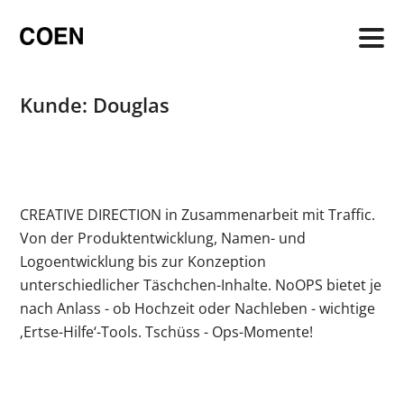
Produktentwicklung eines Hand-
Zum
Zum
kleinen ‚Erste-Hilfe‘-Beauty-Kids.
Inhalt
Inhalt
springen
springen
Kunde: Douglas
CREATIVE DIRECTION in Zusammenarbeit mit Traffic.
Von der Produktentwicklung, Namen- und
Logoentwicklung bis zur Konzeption
unterschiedlicher Täschchen-Inhalte. NoOPS bietet je
nach Anlass - ob Hochzeit oder Nachleben - wichtige
‚Ertse-Hilfe‘-Tools. Tschüss - Ops-Momente!