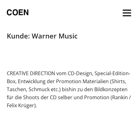
CD-Design und Kommunikation für
Zum
Zum
Frida Gold ‚Liebe ist meine Religion‘.
Inhalt
Inhalt
springen
springen
Kunde: Warner Music
CREATIVE DIRECTION vom CD-Design, Special-Edition-
Box, Entwicklung der Promotion Materialien (Shirts,
Taschen, Schmuck etc.) bishin zu den Bildkonzepten
für die Shoots der CD selber und Promotion (Rankin /
Felix Krüger).